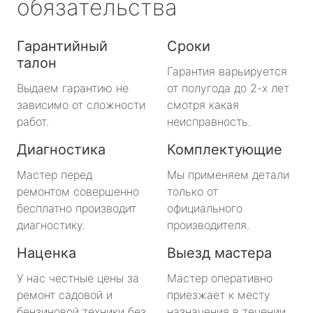
обязательства
Гарантийный
Сроки
талон
Гарантия варьируется
Выдаем гарантию не
от полугода до 2-х лет
зависимо от сложности
смотря какая
работ.
неисправность.
Диагностика
Комплектующие
Мастер перед
Мы применяем детали
ремонтом совершенно
только от
бесплатно производит
официального
диагностику.
производителя.
Наценка
Выезд мастера
У нас честные цены за
Мастер оперативно
ремонт садовой и
приезжает к месту
бензиновой техники без
назначения в течении