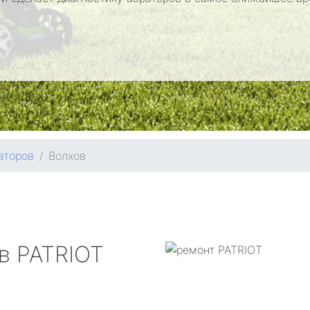
аторов
Волхов
ов
PATRIOT