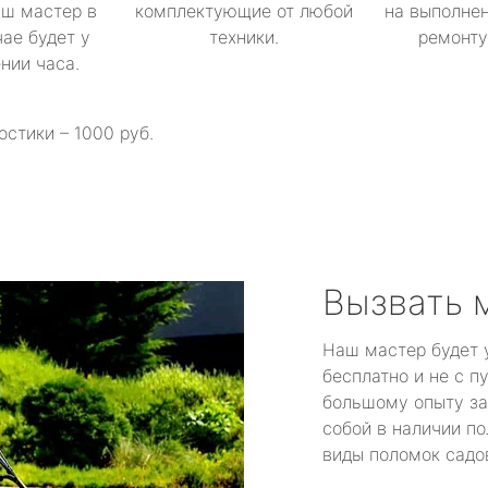
аш мастер в
комплектующие от любой
на выполнен
ае будет у
техники.
ремонту 
ении часа.
остики – 1000 руб.
Вызвать 
Наш мастер будет 
бесплатно и не с п
большому опыту за
собой в наличии по
виды поломок садов