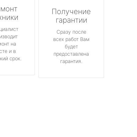
монт
Получение
хники
гарантии
циалист
Сразу после
изводит
всех работ Вам
монт на
будет
сте и в
предоставлена
кий срок.
гарантия.