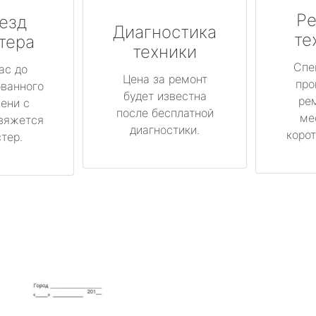
Ре
езд
Диагностика
те
тера
техники
Спе
ас до
Цена за ремонт
про
ованного
будет известна
ре
ени с
после бесплатной
ме
вяжется
диагностики.
корот
тер.