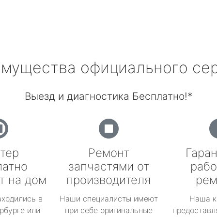
мущества официального се
Выезд и диагностика Бесплатно!*
тер
Ремонт
Гаран
латно
запчастями от
рабо
т на дом
производителя
рем
аходились в
Наши специалисты имеют
Наша к
рбурге или
при себе оригинальные
предоставл