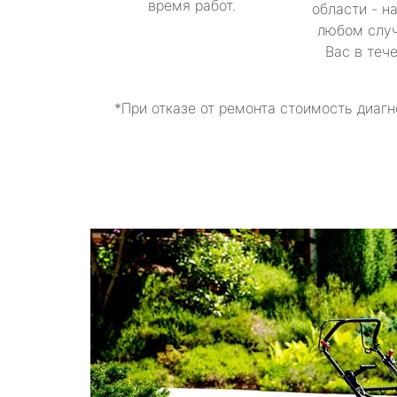
время работ.
области - н
любом случ
Вас в теч
*При отказе от ремонта стоимость диагн