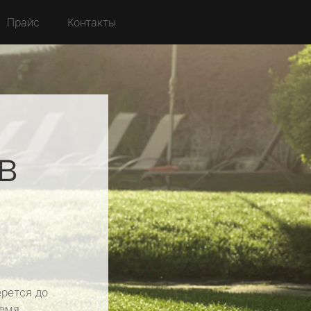
Прайс
Контакты
в
рется до
емя.