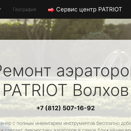
Сервис центр PATRIOT
География
Ремонт аэраторо
PATRIOT
Волхов
+7 (812) 507-16-92
енер с полным инвентарем инструментов бесплатно добе
 и сделает диагностику аэраторов в самое ближайшее вр