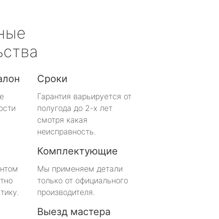
ные
ьства
алон
Сроки
е
Гарантия варьируется от
ости
полугода до 2-х лет
смотря какая
неисправность.
Комплектующие
онтом
Мы применяем детали
тно
только от официального
тику.
производителя.
Выезд мастера