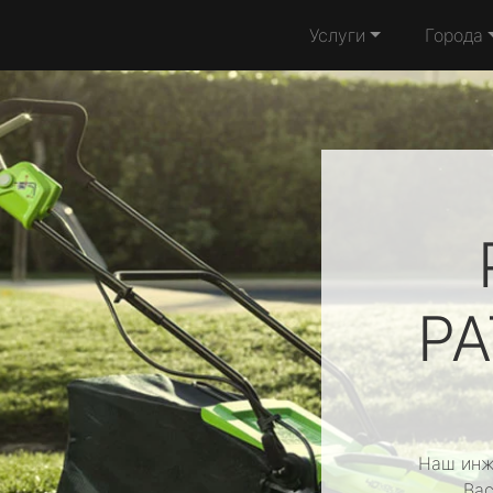
Услуги
Города
PA
Наш инж
Вас