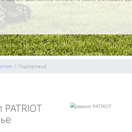
зопил
Подпорожье
л
PATRIOT
ье