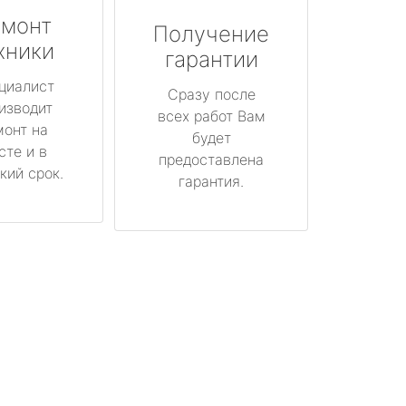
монт
Получение
хники
гарантии
циалист
Сразу после
изводит
всех работ Вам
монт на
будет
сте и в
предоставлена
кий срок.
гарантия.