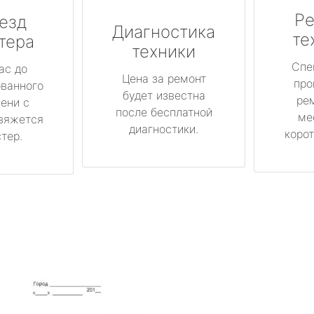
Ре
езд
Диагностика
те
тера
техники
Спе
ас до
Цена за ремонт
про
ованного
будет известна
ре
ени с
после бесплатной
ме
вяжется
диагностики.
корот
тер.