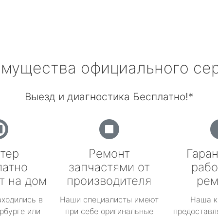
мущества официального се
Выезд и диагностика Бесплатно!*
тер
Ремонт
Гаран
латно
запчастями от
рабо
т на дом
производителя
рем
аходились в
Наши специалисты имеют
Наша к
рбурге или
при себе оригинальные
предоставл