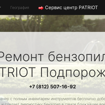
Сервис центр PATRIOT
География
Ремонт бензопи
TRIOT
Подпорож
+7 (812) 507-16-92
енер с полным инвентарем инструментов бесплатно добе
 и сделает диагностику бензопил в самое ближайшее вр