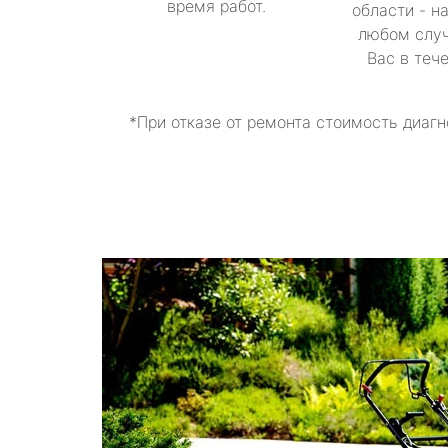
время работ.
области - н
любом случ
Вас в теч
*При отказе от ремонта стоимость диагн