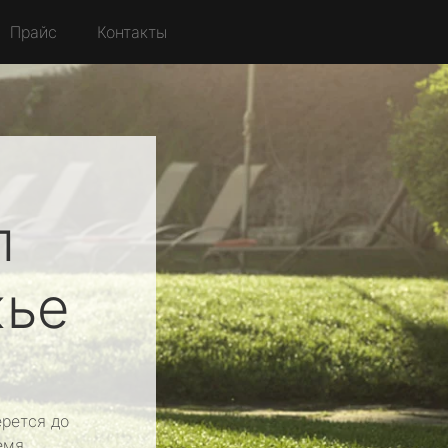
Прайс
Контакты
л
ье
рется до
емя.