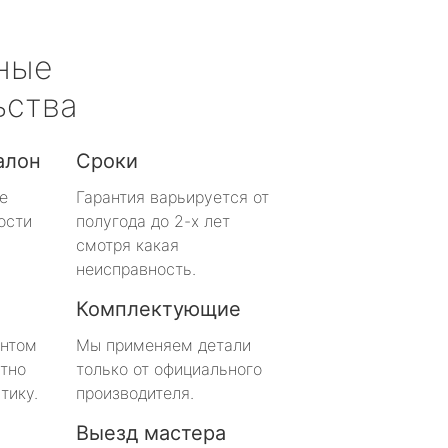
ные
ьства
алон
Сроки
е
Гарантия варьируется от
ости
полугода до 2-х лет
смотря какая
неисправность.
Комплектующие
онтом
Мы применяем детали
тно
только от официального
тику.
производителя.
Выезд мастера