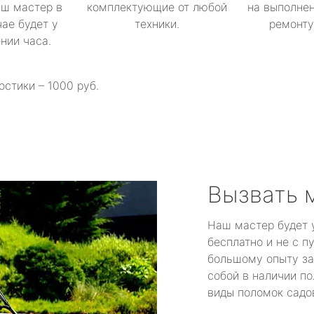
аш мастер в
комплектующие от любой
на выполнен
ае будет у
техники.
ремонту 
ении часа.
остики – 1000 руб.
Вызвать 
Наш мастер будет 
бесплатно и не с п
большому опыту за
собой в наличии по
виды поломок садов