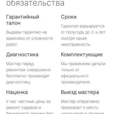
обязательства
Гарантийный
Сроки
талон
Гарантия варьируется
Выдаем гарантию не
от полугода до 2-х лет
зависимо от сложности
смотря какая
работ.
неисправность.
Диагностика
Комплектующие
Мастер перед
Мы применяем детали
ремонтом совершенно
только от
бесплатно производит
официального
диагностику.
производителя.
Наценка
Выезд мастера
У нас честные цены за
Мастер оперативно
ремонт садовой и
приезжает к месту
бензиновой техники без
назначения в течении