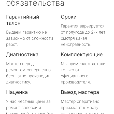
обязательства
Гарантийный
Сроки
талон
Гарантия варьируется
Выдаем гарантию не
от полугода до 2-х лет
зависимо от сложности
смотря какая
работ.
неисправность.
Диагностика
Комплектующие
Мастер перед
Мы применяем детали
ремонтом совершенно
только от
бесплатно производит
официального
диагностику.
производителя.
Наценка
Выезд мастера
У нас честные цены за
Мастер оперативно
ремонт садовой и
приезжает к месту
бензиновой техники без
назначения в течении