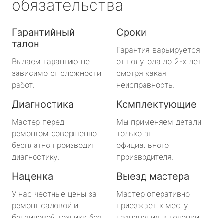
обязательства
Гарантийный
Сроки
талон
Гарантия варьируется
Выдаем гарантию не
от полугода до 2-х лет
зависимо от сложности
смотря какая
работ.
неисправность.
Диагностика
Комплектующие
Мастер перед
Мы применяем детали
ремонтом совершенно
только от
бесплатно производит
официального
диагностику.
производителя.
Наценка
Выезд мастера
У нас честные цены за
Мастер оперативно
ремонт садовой и
приезжает к месту
бензиновой техники без
назначения в течении