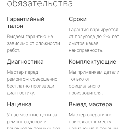
обязательства
Гарантийный
Сроки
талон
Гарантия варьируется
Выдаем гарантию не
от полугода до 2-х лет
зависимо от сложности
смотря какая
работ.
неисправность.
Диагностика
Комплектующие
Мастер перед
Мы применяем детали
ремонтом совершенно
только от
бесплатно производит
официального
диагностику.
производителя.
Наценка
Выезд мастера
У нас честные цены за
Мастер оперативно
ремонт садовой и
приезжает к месту
бензиновой техники без
назначения в течении