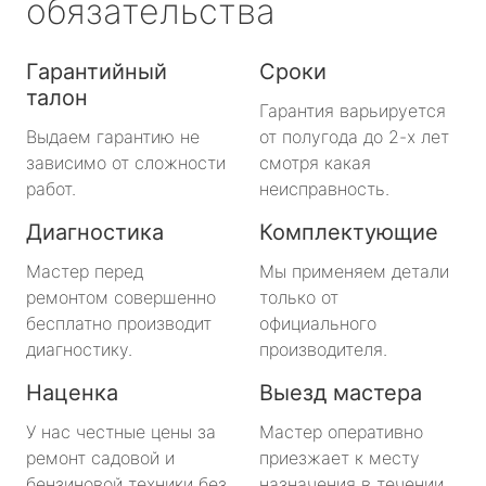
обязательства
Гарантийный
Сроки
талон
Гарантия варьируется
Выдаем гарантию не
от полугода до 2-х лет
зависимо от сложности
смотря какая
работ.
неисправность.
Диагностика
Комплектующие
Мастер перед
Мы применяем детали
ремонтом совершенно
только от
бесплатно производит
официального
диагностику.
производителя.
Наценка
Выезд мастера
У нас честные цены за
Мастер оперативно
ремонт садовой и
приезжает к месту
бензиновой техники без
назначения в течении