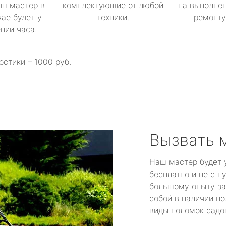
аш мастер в
комплектующие от любой
на выполнен
ае будет у
техники.
ремонту 
ении часа.
остики – 1000 руб.
Вызвать 
Наш мастер будет 
бесплатно и не с п
большому опыту за
собой в наличии по
виды поломок садов