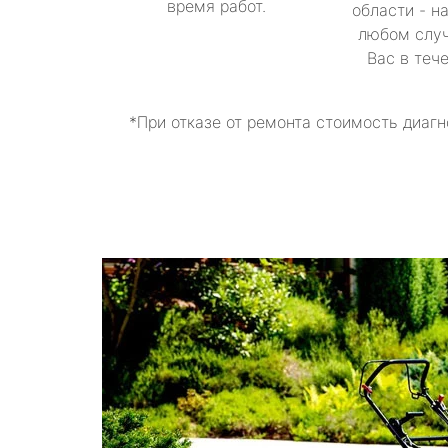
время работ.
области - н
любом случ
Вас в теч
*При отказе от ремонта стоимость диагн