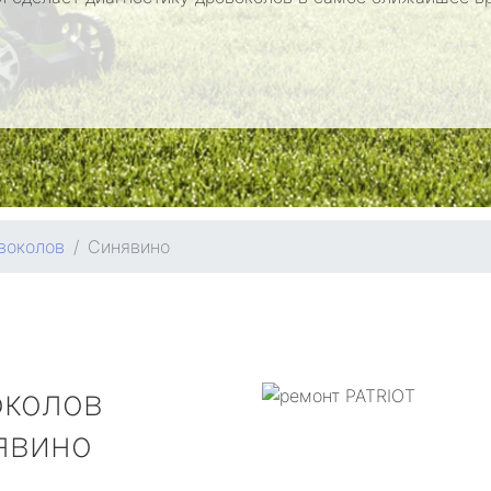
воколов
Синявино
околов
явино