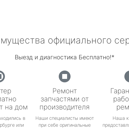
мущества официального се
Выезд и диагностика Бесплатно!*
тер
Ремонт
Гаран
латно
запчастями от
рабо
т на дом
производителя
рем
аходились в
Наши специалисты имеют
Наша к
рбурге или
при себе оригинальные
предоставл