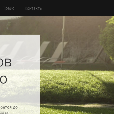
Прайс
Контакты
ов
о
рется до
ремя.