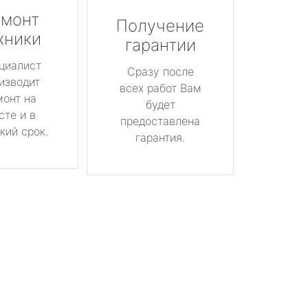
монт
Получение
хники
гарантии
циалист
Сразу после
изводит
всех работ Вам
монт на
будет
сте и в
предоставлена
кий срок.
гарантия.