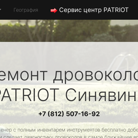
Сервис центр PATRIOT
География
емонт дровокол
PATRIOT
Синявин
+7 (812) 507-16-92
енер с полным инвентарем инструментов бесплатно добе
и сделает диагностику дровоколов в самое ближайшее в