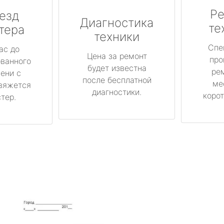
Ре
езд
Диагностика
те
тера
техники
Спе
ас до
Цена за ремонт
про
ованного
будет известна
ре
ени с
после бесплатной
ме
вяжется
диагностики.
корот
тер.