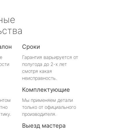
ные
ьства
алон
Сроки
е
Гарантия варьируется от
ости
полугода до 2-х лет
смотря какая
неисправность.
Комплектующие
онтом
Мы применяем детали
тно
только от официального
тику.
производителя.
Выезд мастера