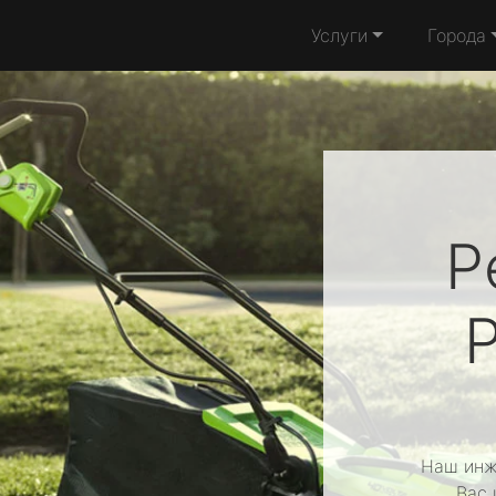
Услуги
Города
Р
Наш инж
Вас 