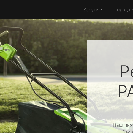
Услуги
Города
Р
P
Наш инж
Вас 