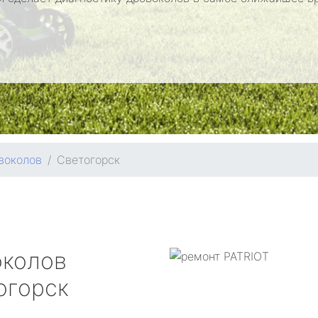
воколов
Светогорск
околов
огорск