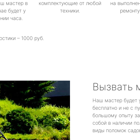
аш мастер в
комплектующие от любой
на выполнен
ае будет у
техники.
ремонту 
ении часа.
остики – 1000 руб.
Вызвать 
Наш мастер будет 
бесплатно и не с п
большому опыту за
собой в наличии по
виды поломок садов