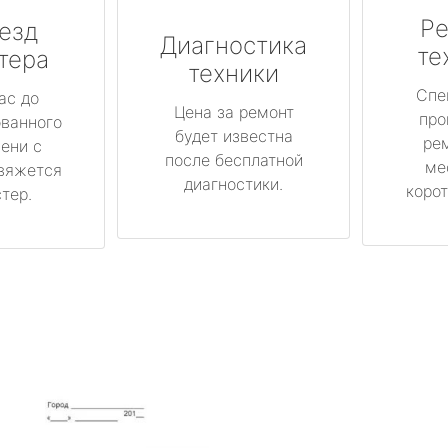
Ре
езд
Диагностика
те
тера
техники
Спе
ас до
Цена за ремонт
про
ованного
будет известна
ре
ени с
после бесплатной
ме
вяжется
диагностики.
корот
тер.