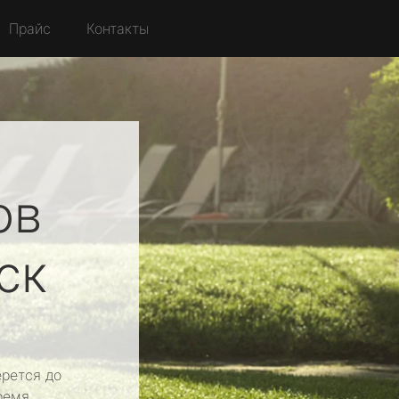
Прайс
Контакты
ов
ск
рется до
ремя.