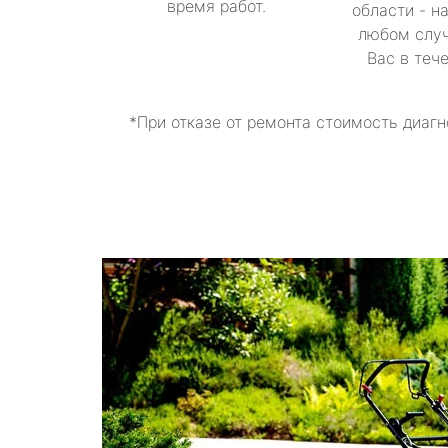
время работ.
области - н
любом случ
Вас в теч
*При отказе от ремонта стоимость диагн