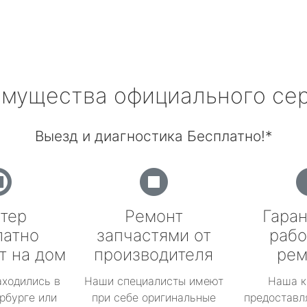
мущества официального се
Выезд и диагностика Бесплатно!*
тер
Ремонт
Гаран
латно
запчастями от
рабо
т на дом
производителя
рем
аходились в
Наши специалисты имеют
Наша к
рбурге или
при себе оригинальные
предоставл