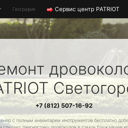
Сервис центр PATRIOT
География
емонт дровокол
ATRIOT
Светогор
+7 (812) 507-16-92
енер с полным инвентарем инструментов бесплатно добе
и сделает диагностику дровоколов в самое ближайшее в