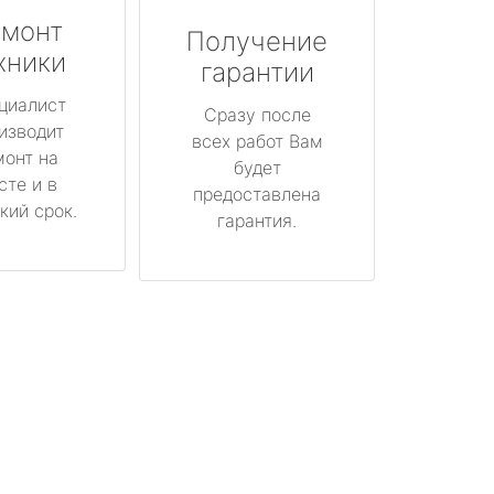
монт
Получение
хники
гарантии
циалист
Сразу после
изводит
всех работ Вам
монт на
будет
сте и в
предоставлена
кий срок.
гарантия.