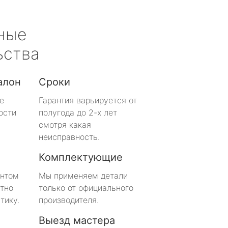
ные
ьства
алон
Сроки
е
Гарантия варьируется от
ости
полугода до 2-х лет
смотря какая
неисправность.
Комплектующие
онтом
Мы применяем детали
тно
только от официального
тику.
производителя.
Выезд мастера