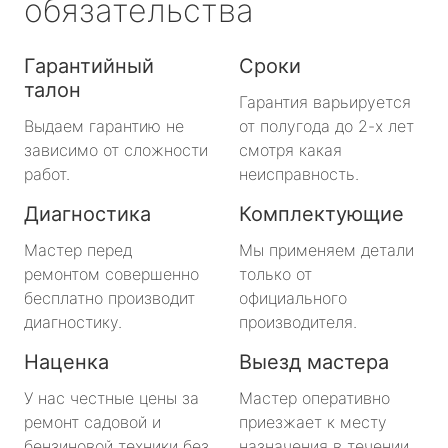
обязательства
Гарантийный
Сроки
талон
Гарантия варьируется
Выдаем гарантию не
от полугода до 2-х лет
зависимо от сложности
смотря какая
работ.
неисправность.
Диагностика
Комплектующие
Мастер перед
Мы применяем детали
ремонтом совершенно
только от
бесплатно производит
официального
диагностику.
производителя.
Наценка
Выезд мастера
У нас честные цены за
Мастер оперативно
ремонт садовой и
приезжает к месту
бензиновой техники без
назначения в течении