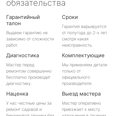
обязательства
Гарантийный
Сроки
талон
Гарантия варьируется
Выдаем гарантию не
от полугода до 2-х лет
зависимо от сложности
смотря какая
работ.
неисправность.
Диагностика
Комплектующие
Мастер перед
Мы применяем детали
ремонтом совершенно
только от
бесплатно производит
официального
диагностику.
производителя.
Наценка
Выезд мастера
У нас честные цены за
Мастер оперативно
ремонт садовой и
приезжает к месту
бензиновой техники без
назначения в течении