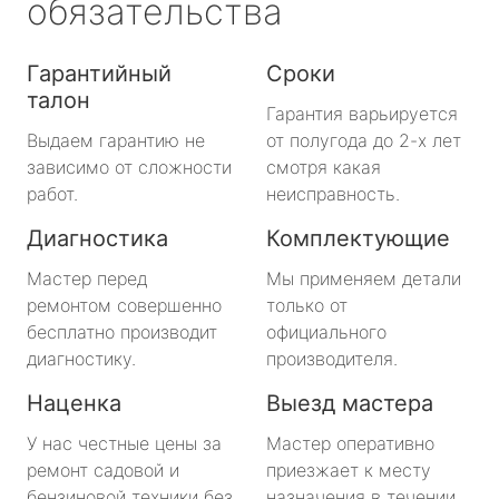
обязательства
Гарантийный
Сроки
талон
Гарантия варьируется
Выдаем гарантию не
от полугода до 2-х лет
зависимо от сложности
смотря какая
работ.
неисправность.
Диагностика
Комплектующие
Мастер перед
Мы применяем детали
ремонтом совершенно
только от
бесплатно производит
официального
диагностику.
производителя.
Наценка
Выезд мастера
У нас честные цены за
Мастер оперативно
ремонт садовой и
приезжает к месту
бензиновой техники без
назначения в течении