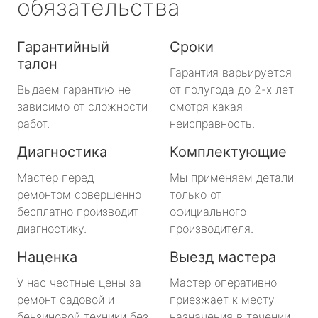
обязательства
Гарантийный
Сроки
талон
Гарантия варьируется
Выдаем гарантию не
от полугода до 2-х лет
зависимо от сложности
смотря какая
работ.
неисправность.
Диагностика
Комплектующие
Мастер перед
Мы применяем детали
ремонтом совершенно
только от
бесплатно производит
официального
диагностику.
производителя.
Наценка
Выезд мастера
У нас честные цены за
Мастер оперативно
ремонт садовой и
приезжает к месту
бензиновой техники без
назначения в течении