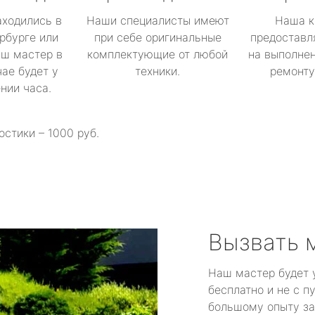
аходились в
Наши специалисты имеют
Наша к
рбурге или
при себе оригинальные
предоставл
аш мастер в
комплектующие от любой
на выполнен
ае будет у
техники.
ремонту 
ении часа.
остики – 1000 руб.
Вызвать 
Наш мастер будет 
бесплатно и не с п
большому опыту за