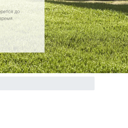
рется до
время.