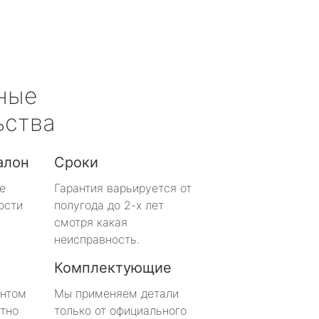
ные
ьства
алон
Сроки
е
Гарантия варьируется от
ости
полугода до 2-х лет
смотря какая
неисправность.
Комплектующие
онтом
Мы применяем детали
тно
только от официального