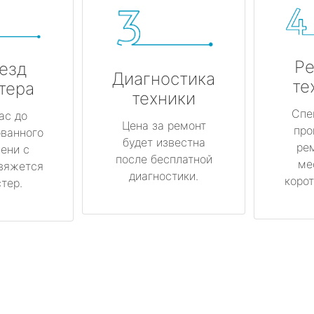
Ре
езд
Диагностика
те
тера
техники
Спе
ас до
Цена за ремонт
про
ованного
будет известна
ре
ени с
после бесплатной
ме
вяжется
диагностики.
корот
тер.