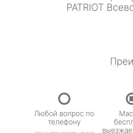
PATRIOT
Всев
Преи
Любой вопрос по
Мас
телефону
бесп
выезжае