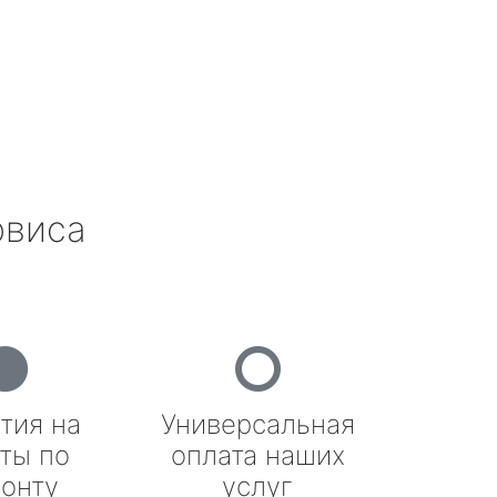
рвиса
тия на
Универсальная
ты по
оплата наших
онту
услуг