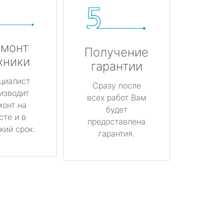
монт
Получение
хники
гарантии
циалист
Сразу после
изводит
всех работ Вам
монт на
будет
сте и в
предоставлена
кий срок.
гарантия.