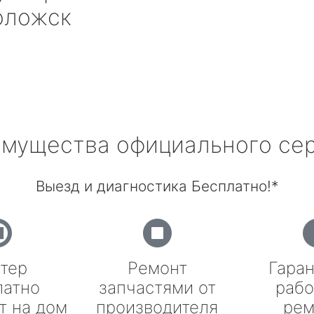
оложск
мущества официального се
Выезд и диагностика Бесплатно!*
тер
Ремонт
Гаран
латно
запчастями от
рабо
т на дом
производителя
рем