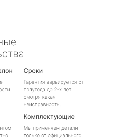
ные
ьства
алон
Сроки
е
Гарантия варьируется от
ости
полугода до 2-х лет
смотря какая
неисправность.
Комплектующие
онтом
Мы применяем детали
тно
только от официального