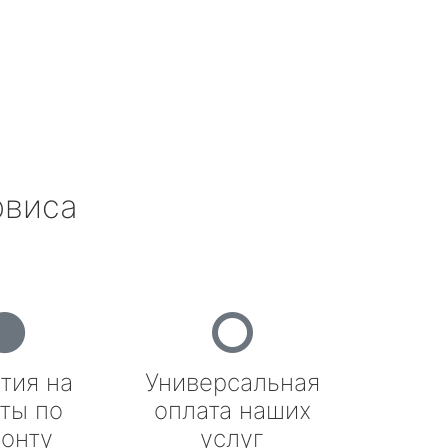
рвиса
тия на
Универсальная
ты по
оплата наших
онту
услуг