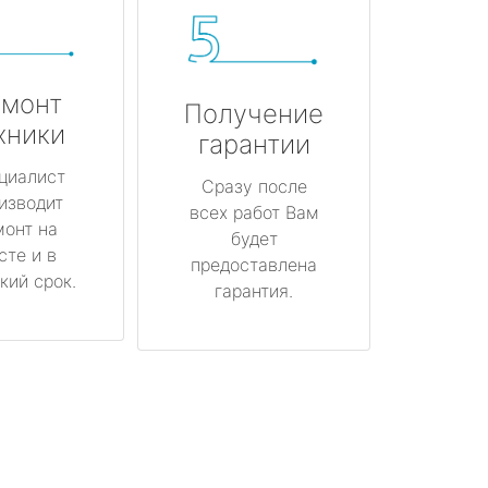
монт
Получение
хники
гарантии
циалист
Сразу после
изводит
всех работ Вам
монт на
будет
сте и в
предоставлена
кий срок.
гарантия.