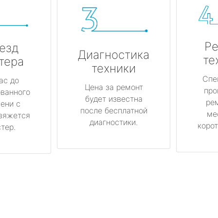
Ре
езд
Диагностика
те
тера
техники
Спе
ас до
Цена за ремонт
про
ованного
будет известна
ре
ени с
после бесплатной
ме
вяжется
диагностики.
корот
тер.