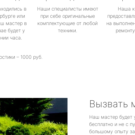
аходились в
Наши специалисты имеют
Наша к
рбурге или
при себе оригинальные
предоставл
аш мастер в
комплектующие от любой
на выполнен
ае будет у
техники.
ремонту 
ении часа.
остики – 1000 руб.
Вызвать 
Наш мастер будет 
бесплатно и не с п
большому опыту за