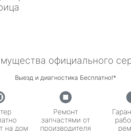
рица
мущества официального се
Выезд и диагностика Бесплатно!*
тер
Ремонт
Гаран
латно
запчастями от
рабо
т на дом
производителя
рем