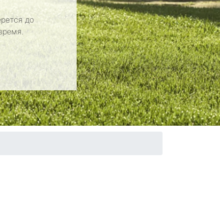
рется до
время.